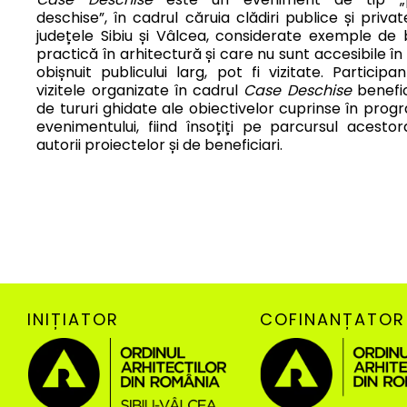
deschise”, în cadrul căruia clădiri publice și privat
județele Sibiu și Vâlcea, considerate exemple de
practică în arhitectură și care nu sunt accesibile î
obișnuit publicului larg, pot fi vizitate. Participanț
vizitele organizate în cadrul
Case Deschise
benefi
de tururi ghidate ale obiectivelor cuprinse în prog
evenimentului, fiind însoțiți pe parcursul acesto
autorii proiectelor și de beneficiari.