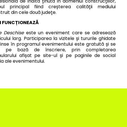
esională de înaltă ținută în domeniul construcțiilor,
ul principal fiind creșterea calității mediului
truit din cele două județe.
 FUNCȚIONEAZĂ
e Deschise
este un eveniment care se adresează
icului larg. Participarea la vizitele și tururile ghidate
inse în programul evenimentului este gratuită și se
e pe bază de înscriere, prin completarea
ularului afișat pe site-ul și pe paginile de social
a ale evenimentului.