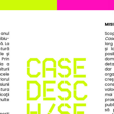
GRAM
COMUNITATE
MIS
 anul
Scop
ibiu-
Case
ă. La
larg
ctură
și l
le și
posi
 Prin
dome
nia a
deta
turii
dar 
acele
orga
iorul
creș
iunii
const
ctura
valo
cații
mai 
multe
proi
publ
să 
orți