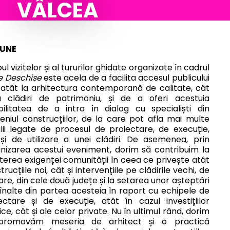
VÂLCEA
IUNE
ul vizitelor și al tururilor ghidate organizate în cadrul
 Deschise
este acela de a facilita accesul publicului
 atât la arhitectura contemporană de calitate, cât
a clădiri de patrimoniu, și de a oferi acestuia
bilitatea de a intra în dialog cu specialiști din
niul construcțiilor, de la care pot afla mai multe
lii legate de procesul de proiectare, de execuție,
și de utilizare a unei clădiri. De asemenea, prin
nizarea acestui eveniment, dorim să contribuim la
terea exigenței comunității în ceea ce privește atât
rucțiile noi, cât și intervențiile pe clădirile vechi, de
are, din cele două județe și la setarea unor așteptări
înalte din partea acesteia în raport cu echipele de
ectare și de execuție, atât în cazul investițiilor
ice, cât și ale celor private. Nu în ultimul rând, dorim
promovăm meseria de arhitect și o practică