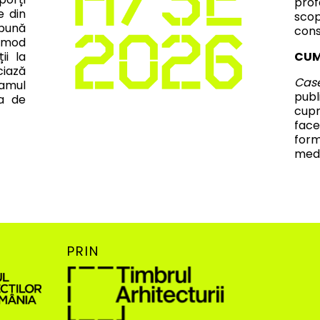
prof
e din
scop
 bună
cons
n mod
ii la
CUM
ciază
Cas
ramul
publ
ra de
cupr
fac
form
medi