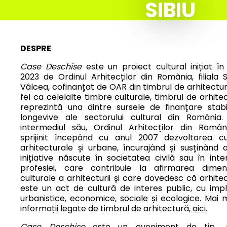
SIBIU
PRO
DESPRE
Case Deschise
este un proiect cultural inițiat în
2023 de Ordinul Arhitecților din România, filiala S
Vâlcea, cofinanțat de OAR din timbrul de arhitectur
fel ca celelalte timbre culturale, timbrul de arhite
reprezintă una dintre sursele de finanțare stabi
longevive ale sectorului cultural din România.
intermediul său, Ordinul Arhitecților din Româ
sprijinit începând cu anul 2007 dezvoltarea cul
arhitecturale și urbane, încurajând și susținând 
inițiative născute în societatea civilă sau în inter
profesiei, care contribuie la afirmarea dimens
culturale a arhitecturii și care dovedesc că arhite
este un act de cultură de interes public, cu impli
urbanistice, economice, sociale și ecologice. Mai 
informații legate de timbrul de arhitectură,
aici
.
Case Deschise
este un eveniment de tip „p