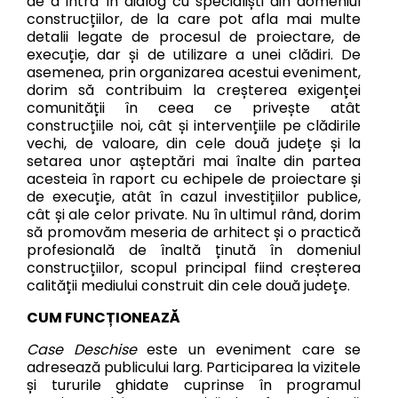
de a intra în dialog cu specialiști din domeniul
construcțiilor, de la care pot afla mai multe
detalii legate de procesul de proiectare, de
execuție, dar și de utilizare a unei clădiri. De
asemenea, prin organizarea acestui eveniment,
dorim să contribuim la creșterea exigenței
comunității în ceea ce privește atât
construcțiile noi, cât și intervențiile pe clădirile
vechi, de valoare, din cele două județe și la
setarea unor așteptări mai înalte din partea
acesteia în raport cu echipele de proiectare și
de execuție, atât în cazul investițiilor publice,
cât și ale celor private. Nu în ultimul rând, dorim
să promovăm meseria de arhitect și o practică
profesională de înaltă ținută în domeniul
construcțiilor, scopul principal fiind creșterea
calității mediului construit din cele două județe.
CUM FUNCȚIONEAZĂ
Case Deschise
este un eveniment care se
adresează publicului larg. Participarea la vizitele
și tururile ghidate cuprinse în programul