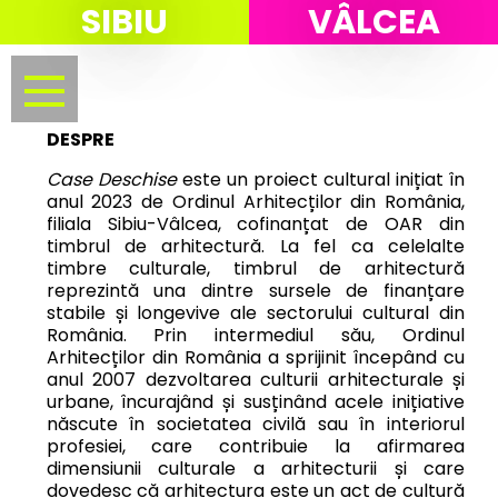
SIBIU
VÂLCEA
Menu
DESPRE
Case Deschise
este un proiect cultural inițiat în
anul 2023 de Ordinul Arhitecților din România,
filiala Sibiu-Vâlcea, cofinanțat de OAR din
timbrul de arhitectură. La fel ca celelalte
timbre culturale, timbrul de arhitectură
reprezintă una dintre sursele de finanțare
stabile și longevive ale sectorului cultural din
România. Prin intermediul său, Ordinul
Arhitecților din România a sprijinit începând cu
anul 2007 dezvoltarea culturii arhitecturale și
urbane, încurajând și susținând acele inițiative
născute în societatea civilă sau în interiorul
profesiei, care contribuie la afirmarea
dimensiunii culturale a arhitecturii și care
dovedesc că arhitectura este un act de cultură