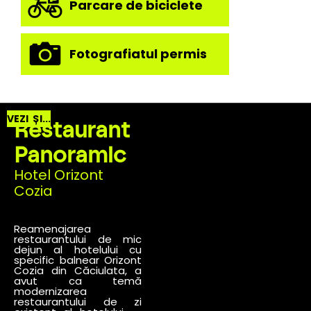
Parcare de biciclete
Fotografiatul permis
VEZI ȘI...
Restaurant
Panoramic
Hotel Orizont
Cozia
Reamenajarea
restaurantului de mic
dejun al hotelului cu
specific balnear Orizont
Cozia din Căciulata, a
avut ca temă
modernizarea
restaurantului de zi