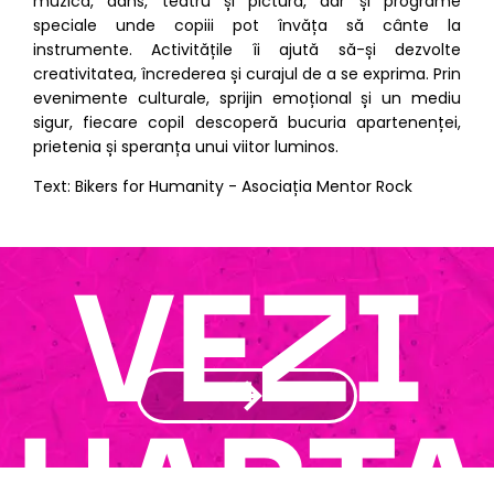
muzică, dans, teatru și pictură, dar și programe
speciale unde copiii pot învăța să cânte la
instrumente. Activitățile îi ajută să-și dezvolte
creativitatea, încrederea și curajul de a se exprima. Prin
evenimente culturale, sprijin emoțional și un mediu
sigur, fiecare copil descoperă bucuria apartenenței,
prietenia și speranța unui viitor luminos.
Text: Bikers for Humanity - Asociația Mentor Rock
VEZI