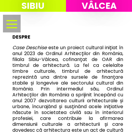
SIBIU
VÂLCEA
Menu
DESPRE
Case Deschise
este un proiect cultural inițiat în
anul 2023 de Ordinul Arhitecților din România,
filiala Sibiu-Vâlcea, cofinanțat de OAR din
timbrul de arhitectură. La fel ca celelalte
timbre culturale, timbrul de arhitectură
reprezintă una dintre sursele de finanțare
stabile și longevive ale sectorului cultural din
România. Prin intermediul său, Ordinul
Arhitecților din România a sprijinit începând cu
anul 2007 dezvoltarea culturii arhitecturale și
urbane, încurajând și susținând acele inițiative
născute în societatea civilă sau în interiorul
profesiei, care contribuie la afirmarea
dimensiunii culturale a arhitecturii și care
dovedesc că arhitectura este un act de cultură