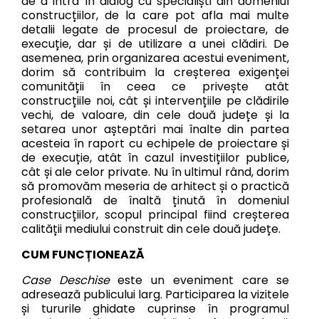
de a intra în dialog cu specialiști din domeniul
construcțiilor, de la care pot afla mai multe
detalii legate de procesul de proiectare, de
execuție, dar și de utilizare a unei clădiri. De
asemenea, prin organizarea acestui eveniment,
dorim să contribuim la creșterea exigenței
comunității în ceea ce privește atât
construcțiile noi, cât și intervențiile pe clădirile
vechi, de valoare, din cele două județe și la
setarea unor așteptări mai înalte din partea
acesteia în raport cu echipele de proiectare și
de execuție, atât în cazul investițiilor publice,
cât și ale celor private. Nu în ultimul rând, dorim
să promovăm meseria de arhitect și o practică
profesională de înaltă ținută în domeniul
construcțiilor, scopul principal fiind creșterea
calității mediului construit din cele două județe.
CUM FUNCȚIONEAZĂ
Case Deschise
este un eveniment care se
adresează publicului larg. Participarea la vizitele
și tururile ghidate cuprinse în programul